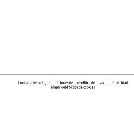
Contactar
Aviso legal
Condiciones de uso
Política de privacidad
Publicidad
Mapa web
Política de cookies